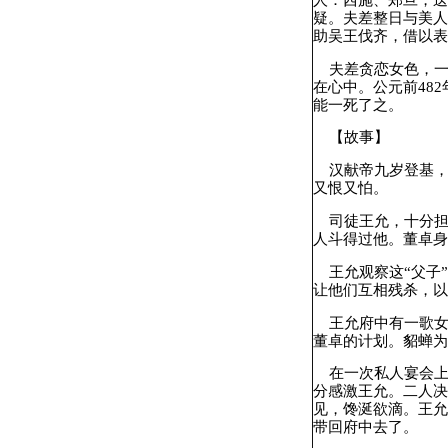
疑。夫差整日与美人
助吴王伐齐，借以表
夫差贪恋女色，一
在心中。公元前48
能一死了之。
【故事】
汉献帝九岁登基，
又恨又怕。
司徒王允，十分担
人斗得过他。董卓身
王允观察这“父子”
让他们互相残杀，以
王允府中有一歌女
董卓的计划。貂蝉为
在一次私人宴会上，
分感激王允。二人决
见，馋涎欲滴。王允
带回府中去了。