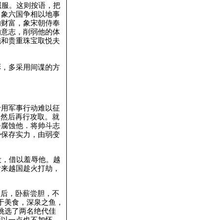
屈服。这则按语，把
，象六国争相以地事
的财富，象宋朝侍奉
的意志，削弱他的体
施和贵重珠宝取悦夫
彩，多采用间谍的方
于用军事行动难以征
，然后再行攻取。就
去腐蚀他．将帅斗志
势保存实力，由弱变
役，借以羞辱他。越
后来越国趁火打劫，
之后，卧薪尝胆，不
于美食，深泉之鱼，
挑选了两名绝代佳
所以一点也不加怀