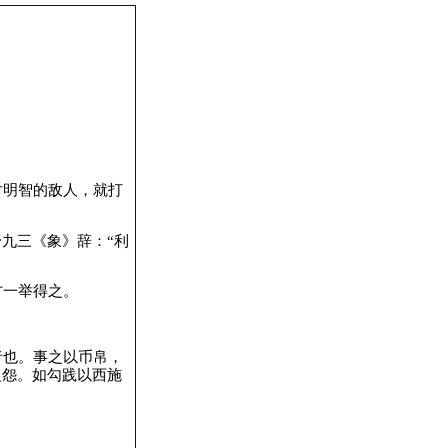
。
对明智的敌人，就打
九三《象》辞：“利
方一举得之。
者也。事之以币帛，
之怨。如勾践以西施