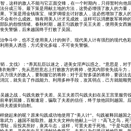
智，这样的敌人不能与它正面交锋，在一个时期内，只得暂时向他
法分成三等。最下策是用献土地的方法，这势必增强了敌人的力量
果。下策是用金钱珠宝、绫罗绸缎去讨好敌人，这必然增加了敌人
不会有什么成效。独有用美人计才见成效，这样可以消磨敌军将帅
部队的怨恨情绪。春秋时期，越王匀践败于吴王夫差，便用美女西
丧失警惕，后来越国终于打败了吴国。
治争斗中，也不乏使用美人计的例子。现代美人计有强烈的现代色
利用美人诱惑，方式变化多端，不可丧失警惕。
．文伐》：“养其乱臣以迷之，进美女淫声以惑之。”意思是，对
糖衣炮弹”，先从思想意志上打败敌方的将帅，使其内部丧失战斗力
兵力强大的敌人，要制服它的将帅；对于足智多谋的将帅，要设法
消沉，就失去了作战能力。利用多种手段，攻其弱点，己方就能顺
吴越之战，勾践先败于夫差。吴王夫差罚勾践夫妇在吴王宫里服劳
前卑躬屈膝，百般逢迎，骗取了夫差的信任，终于放他回到越国。
得夫差拔剑自刎。
样烧起来的呢？原来勾践成功地使用了“美人计”。勾践被释回越国
靠武力，越国不能取胜。越大夫文种向他献上一计：“高飞之鸟，死
雪耻，应投其所好，衰其斗志，这样，可置夫差于死地。”于是勾践
给夫差，并年年向吴王进献珍奇珠宝。夫差认为勾践已被他臣服，