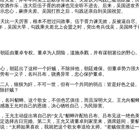
饮酒作乐，连大臣伍子胥的劝谏也完全听不进去。后来，吴国进攻
示忠心，麻痹夫差。吴国打胜之后，勾践还亲自到吴国祝贺。
天比一天厉害，根本不想过问政事。伍于胥力谏无效，反被逼自尽
2年，吴国大旱，勾践乘夫差北上会盟之时，突出奇兵伐吴，吴国终于
朝廷由董卓专权。董卓为人阴险，滥施杀戮，并有谋朝篡位的野心
心，朝廷出了这样一个奸贼，不除掉他，朝廷难保。但董卓势力强
旁有一义子，名叫吕布，骁勇异常，忠心保护董卓。
二人，狼狈为奸，不可一世，但有一个共同的弱点：皆是好色之徒。
除奸贼？
，名叫貂蝉。这个歌女，不但色艺俱佳，而且深明大义。王允向貂
感激王允对自己的恩德，决心牺牲自己，为民除害。
王允主动提出将自己的“女儿”貂蝉许配给吕布。吕布见这一绝色
定选择吉日完婚。第二天，王允又请董卓到家里来，酒席筵间，要
说：“太师如果喜欢，我就把这个歌女奉送给太师。”老贼假意推让