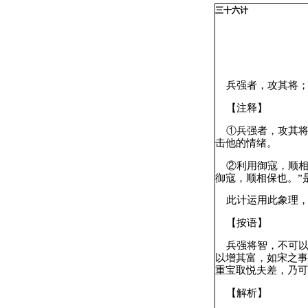
三十六计
兵强者，攻其将；
【注释】
①兵强者，攻其将
击他的情绪。
②利用御寇，顺相保
御寇，顺相保也。”
此计运用此象理，
【按语】
兵强将智，不可以
以增其富，如宋之事
重宝取悦夫差，乃可
【解析】