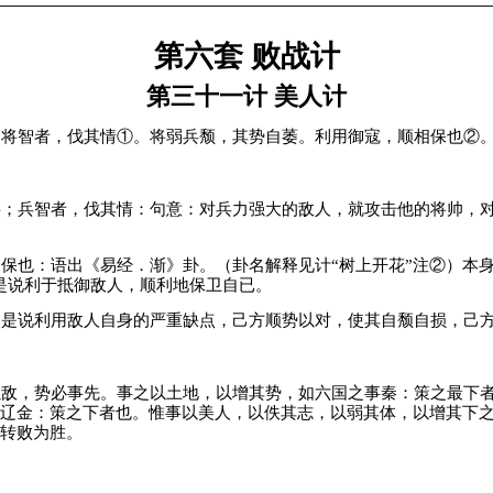
第六套 败战计
第三十一计 美人计
将智者，伐其情①。将弱兵颓，其势自萎。利用御寇，顺相保也②
；兵智者，伐其情：句意：对兵力强大的敌人，就攻击他的将帅，
也：语出《易经．渐》卦。（卦名解释见计“树上开花”注②）本身
是说利于抵御敌人，顺利地保卫自已。
是说利用敌人自身的严重缺点，己方顺势以对，使其自颓自损，己
敌，势必事先。事之以土地，以增其势，如六国之事秦：策之最下
辽金：策之下者也。惟事以美人，以佚其志，以弱其体，以增其下
转败为胜。