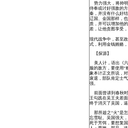
势力强大，将帅明
侍奉或讨好强敌的方
秦，并没有什么好结
辽国、金国那样，也
质，并可以增加他的
差，让他贪图享受，
现代战争中，甚至政
式，利用金钱贿赂，
【探源】
美人计，语出《六韬
服的敌方，要使用“
象本计正文所说，对
衰退，部队肯定士气
强。
前面曾讲到春秋时
王勾践在吴王夫差面
终于消灭了吴国，逼
那所趁之“火”是怎
忘雪耻。吴国强大，
死于芳饵，要想复国
人：西施、郑旦，送