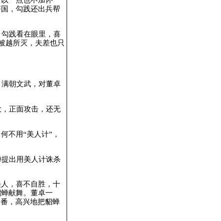
齐国，勾践还出兵帮
。勾践看在眼里，喜
被越所灭，夫差也只
。满朝文武，对董卓
大，正面攻击，还无
何不用“美人计”，
蝉提出用美人计诛杀
美人，喜不自胜，十
貂蝉献舞。董卓一
一番，高兴地把貂蝉